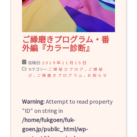
ご縁磨きプログラム・番
外編『カラー診断』
投稿日:
2019年11月15日
カテゴリー:
ご縁結びブログ
、
ご縁結
び
、
ご縁磨きプログラム
、
お知らせ
Warning
: Attempt to read property
"ID" on string in
/home/fukgoen/fuk-
goen.jp/public_html/wp-