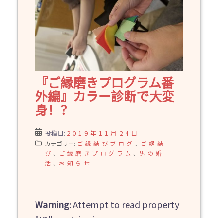
『ご縁磨きプログラム番
外編』カラー診断で大変
身！？
投稿日:
2019年11月24日
カテゴリー:
ご縁結びブログ
、
ご縁結
び
、
ご縁磨きプログラム
、
男の婚
活
、
お知らせ
Warning
: Attempt to read property