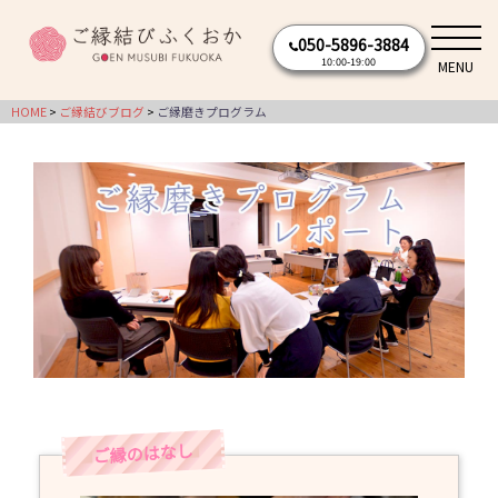
コ
050-5896-3884
ン
10:00-19:00
MENU
テ
ン
HOME
ご縁結びブログ
ご縁磨きプログラム
ツ
へ
ス
キ
ッ
プ