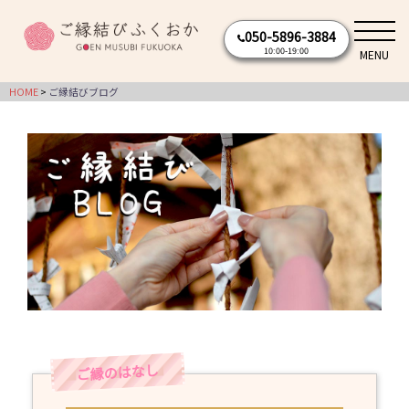
コ
050-5896-3884
ン
10:00-19:00
MENU
テ
ン
HOME
ご縁結びブログ
ツ
へ
ス
キ
ッ
プ