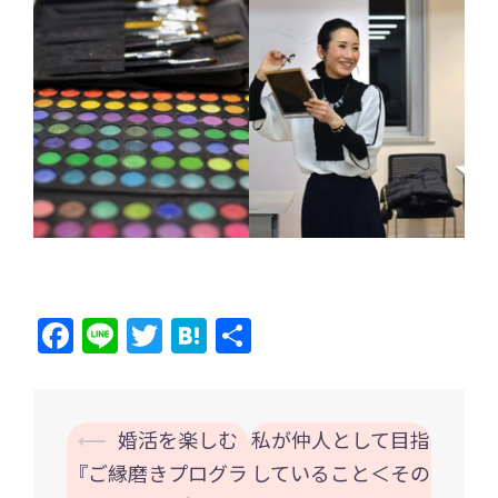
Facebook
Line
Twitter
Hatena
共
有
投
⟵
婚活を楽しむ
私が仲人として目指
稿
『ご縁磨きプログラ
していること＜その