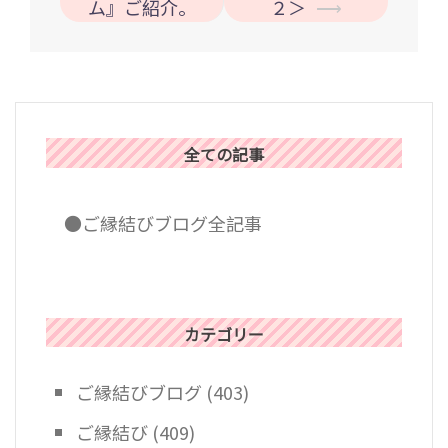
ナ
ム』ご紹介。
２＞
⟶
ビ
ゲ
ー
シ
ョ
全ての記事
ン
●ご縁結びブログ全記事
カテゴリー
ご縁結びブログ
(403)
ご縁結び
(409)