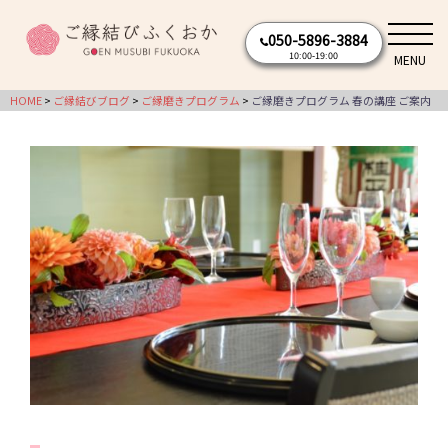
コ
050-5896-3884
ン
10:00-19:00
MENU
テ
ン
HOME
ご縁結びブログ
ご縁磨きプログラム
ご縁磨きプログラム 春の講座 ご案内
ツ
へ
ス
キ
ッ
プ