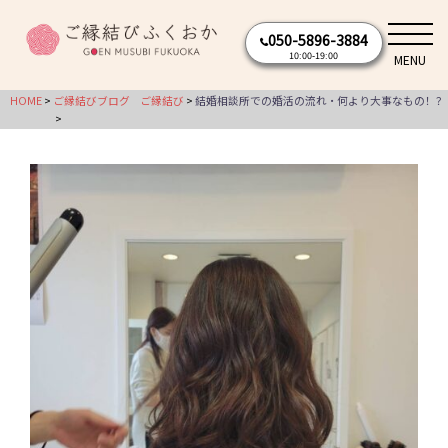
コ
050-5896-3884
ン
10:00-19:00
MENU
テ
ン
HOME
ご縁結びブログ
ご縁結び
結婚相談所での婚活の流れ・何より大事なもの！？
ツ
へ
ス
キ
ッ
プ