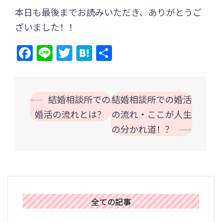
本日も最後までお読みいただき、ありがとうご
ざいました！！
Facebook
Line
Twitter
Hatena
共
有
投
⟵
結婚相談所での
結婚相談所での婚活
稿
婚活の流れとは？
の流れ・ここが人生
ナ
の分かれ道！？
⟶
ビ
ゲ
ー
シ
ョ
全ての記事
ン