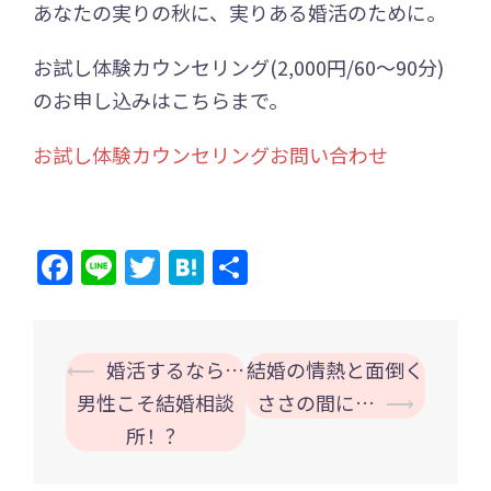
あなたの実りの秋に、実りある婚活のために。
お試し体験カウンセリング(2,000円/60～90分)
のお申し込みはこちらまで。
お試し体験カウンセリングお問い合わせ
Facebook
Line
Twitter
Hatena
共
有
投
⟵
婚活するなら…
結婚の情熱と面倒く
稿
男性こそ結婚相談
ささの間に…
⟶
ナ
所！？
ビ