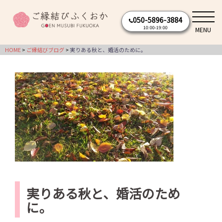
コ
050-5896-3884
ン
10:00-19:00
MENU
テ
ン
HOME
ご縁結びブログ
実りある秋と、婚活のために。
ツ
へ
ス
キ
ッ
プ
実りある秋と、婚活のため
に。