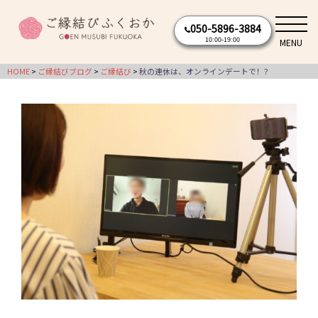
コ
050-5896-3884
ン
10:00-19:00
MENU
テ
ン
HOME
ご縁結びブログ
ご縁結び
秋の連休は、オンラインデートで！？
ツ
へ
ス
キ
ッ
プ