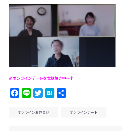
※オンラインデートを世話焼き中～↑
Facebook
Line
Twitter
Hatena
共
有
オンラインお見合い
オンラインデート