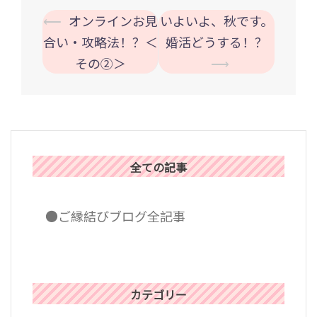
投
⟵
オンラインお見
いよいよ、秋です。
稿
合い・攻略法！？＜
婚活どうする！？
ナ
その②＞
⟶
ビ
ゲ
ー
シ
ョ
全ての記事
ン
●ご縁結びブログ全記事
カテゴリー