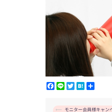
Facebook
Line
Twitter
Hatena
共
有
投
⟵
モニター会員様キャン