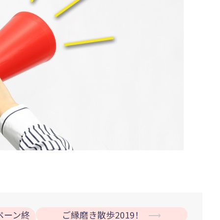
ペーン終
ご縁磨き散歩2019！
⟶