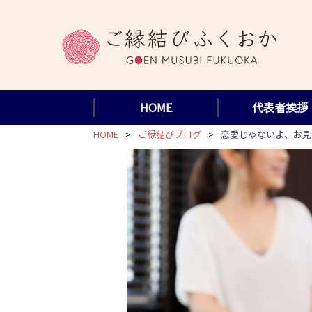
コ
ン
テ
ン
ツ
HOME
代表者挨拶
へ
ス
HOME
ご縁結びブログ
恋愛じゃないよ、お見
キ
ッ
プ