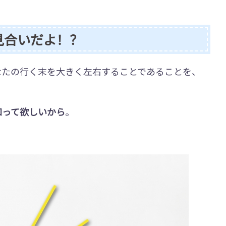
見合いだよ！？
なたの行く末を大きく左右することであることを、
知って欲しいから
。