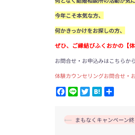
何となく結婚相談所の活動が気
今年こそ本気な方、
何かきっかけをお探しの方、
ぜひ、ご縁結びふくおかの【体
お問合せ・お申込みはこちらか
体験カウンセリングお問合せ・
Facebook
Line
Twitter
Hatena
共
有
投
⟵
まもなくキャンペーン終
稿