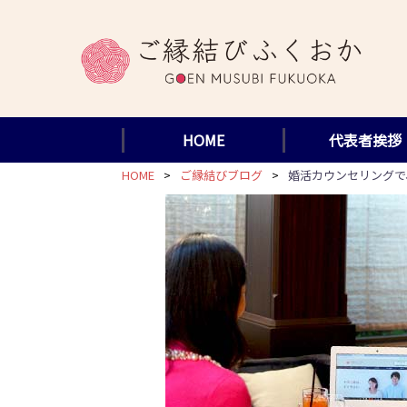
コ
ン
テ
ン
ツ
HOME
代表者挨拶
へ
ス
HOME
ご縁結びブログ
婚活カウンセリングで
キ
ッ
プ