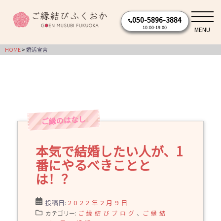
コ
050-5896-3884
ン
10:00-19:00
MENU
テ
ン
HOME
婚活宣言
ツ
へ
ス
キ
ッ
プ
本気で結婚したい人が、1
番にやるべきことと
は！？
投稿日:
2022年2月9日
カテゴリー:
ご縁結びブログ
、
ご縁結