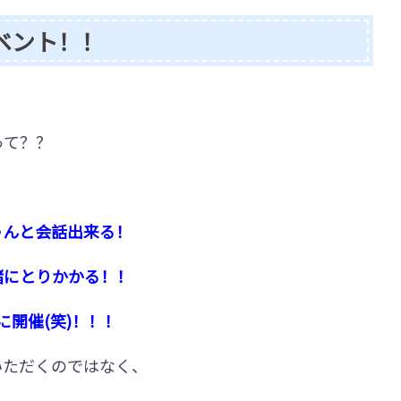
ベント！！
！
って？？
ゃんと会話出来る！
緒にとりかかる！！
に開催(笑)！！！
いただくのではなく、