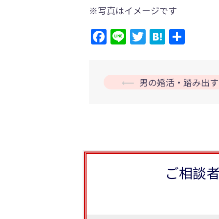
※写真はイメージです
Facebook
Line
Twitter
Hatena
共
有
投
⟵
男の婚活・踏み出す
稿
ナ
ビ
ゲ
ー
ご相談
シ
ョ