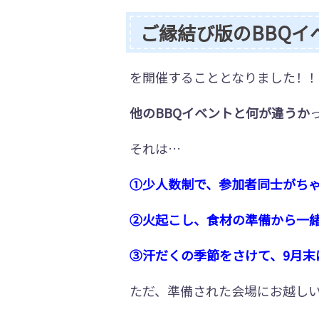
ご縁結び版のBBQイ
を開催することとなりました！
他のBBQイベントと何が違うか
それは…
①少人数制で、参加者同士がち
②火起こし、食材の準備から一
③汗だくの季節をさけて、9月末
ただ、準備された会場にお越し