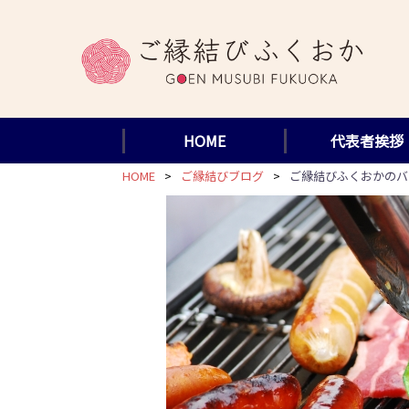
コ
ン
テ
ン
ツ
HOME
代表者挨拶
へ
ス
HOME
ご縁結びブログ
ご縁結びふくおかのバ
キ
ッ
プ