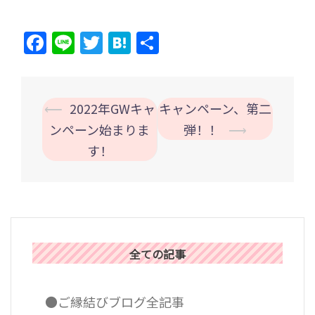
Facebook
Line
Twitter
Hatena
共
有
投
⟵
2022年GWキャ
キャンペーン、第二
稿
ンペーン始まりま
弾！！
⟶
ナ
す！
ビ
ゲ
ー
シ
ョ
全ての記事
ン
●ご縁結びブログ全記事