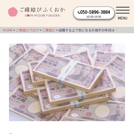
コ
050-5896-3884
ン
10:00-19:00
MENU
テ
ン
HOME
ご縁結びブログ
ご縁結び
結婚する上で気になるお相手の年収は…
ツ
へ
ス
キ
ッ
プ