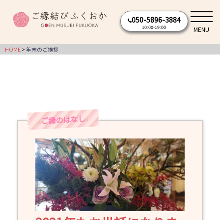
コ
050-5896-3884
ン
10:00-19:00
MENU
テ
ン
HOME
年末のご挨拶
ツ
へ
ス
キ
ッ
プ