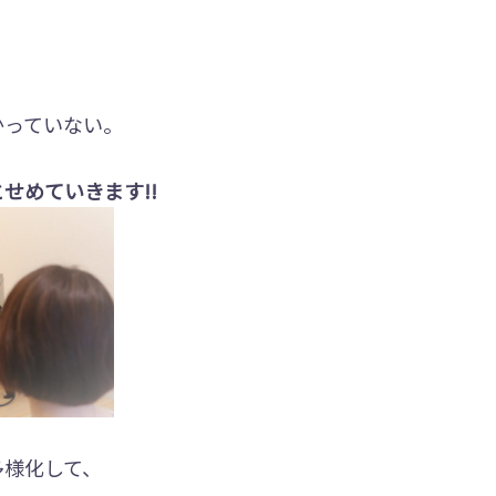
。
かっていない。
せめていきます!!
多様化して、