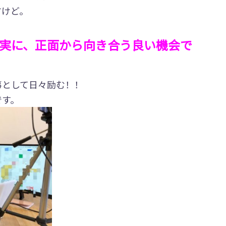
すけど。
実に、正面から向き合う良い機会で
事として日々励む！！
です。