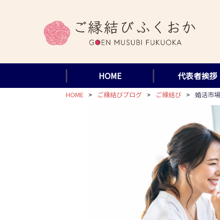
コ
ン
テ
ン
ツ
HOME
代表者挨拶
へ
ス
HOME
ご縁結びブログ
ご縁結び
婚活市
キ
ッ
プ