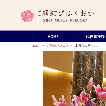
コ
ン
テ
ン
ツ
HOME
代表者挨拶
へ
ス
HOME
ご縁結びブログ
本日もお見合い。
キ
ッ
プ