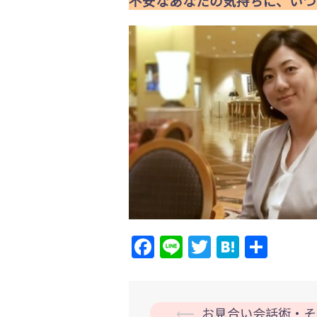
不安なあなたの気持ちに、いつ
Facebook
Line
Twitter
Hatena
共
有
投
⟵
お見合い会話術・そ