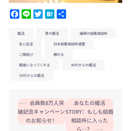
Facebook
Line
Twitter
Hatena
共
有
婚活
男の婚活
福岡の結婚相談所
安心安全
日本結婚相談所連盟
ご縁結び
頼れる
親身になってくれる
40代からの婚活
30代からの婚活
投
⟵
会員数8万人突
あなたの婚活
稿
破記念キャンペーン
STORY：もしも結婚
ナ
のお知らせ！
相談所に入った
ビ
ら…？
⟶