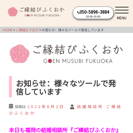
コ
050-5896-3884
ン
10:00-19:00
MENU
テ
ン
HOME
ご縁結びブログ
お知らせ：様々なツールで発信しています
ツ
へ
ス
キ
ッ
お知らせ：様々なツールで発
プ
信しています
2022年8月2日
結婚相談所 ご縁結
投稿日:
びふくおか
本日も福岡の結婚相談所『ご縁結びふくおか』